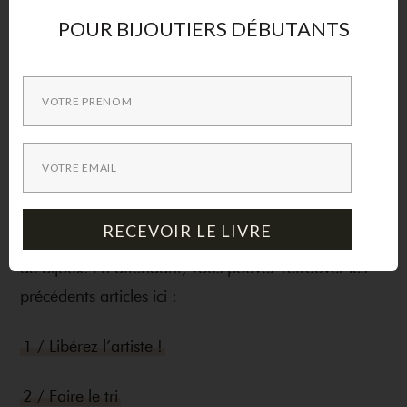
POUR BIJOUTIERS DÉBUTANTS
ou la fabrication sont
trop contraignants
par rapport
au prix de vente que vous imaginez pour cette
collection, alors mieux vaut s’éviter des ennuis et
passer à autre chose.
Conseil d’amie !
On se retrouve très vite avec la 4ème étape de cette
RECEVOIR LE LIVRE
série sur les dessous de la création d’une collection
de bijoux. En attendant, vous pouvez retrouver les
précédents articles ici :
1 / Libérez l’artiste !
2 / Faire le tri