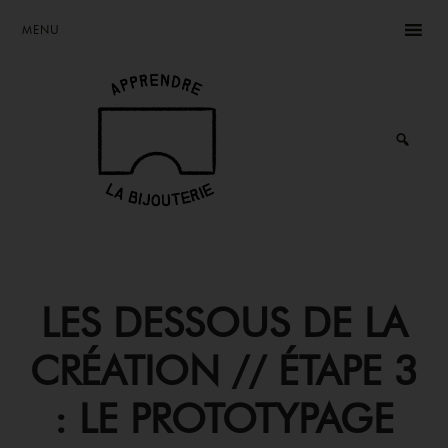
Skip
Skip
Skip
MENU
to
to
to
main
primary
footer
content
sidebar
Rêvez,
Créez,
Vivez
de
votre
passion
LES DESSOUS DE LA
CRÉATION // ÉTAPE 3
: LE PROTOTYPAGE