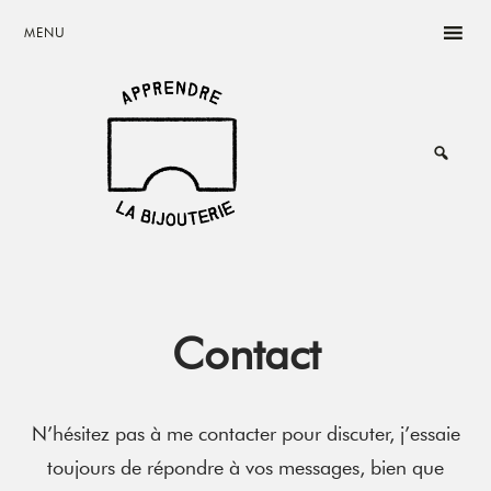
Skip
Skip
Skip
MENU
to
to
to
main
primary
footer
content
sidebar
Rêvez,
Créez,
Vivez
de
votre
passion
Contact
N’hésitez pas à me contacter pour discuter, j’essaie
toujours de répondre à vos messages, bien que