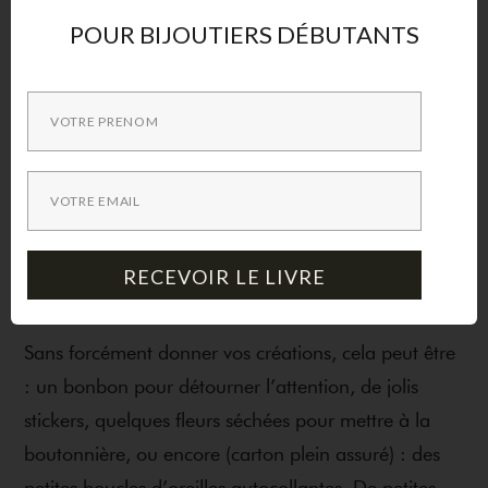
aurais jamais mis les pieds s’il n’y avait pas eu ce
POUR BIJOUTIERS DÉBUTANTS
geste commercial auparavant.
La morale de tout cela est qu’il faut parfois mieux
“
lâcher
” un peu, pour mieux recevoir ensuite. Pas
forcément en étant toujours dans l’attente d’un
retour. Mais juste pour
propager une image positive
.
Mettre les gens dans
les meilleures dispositions
ne
RECEVOIR LE LIVRE
peut qu’attirer les bonnes expériences
Sans forcément donner vos créations, cela peut être
: un bonbon pour détourner l’attention, de jolis
stickers, quelques fleurs séchées pour mettre à la
boutonnière, ou encore (carton plein assuré) : des