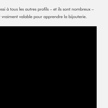
ssi à tous les autres profils – et ils sont nombreux –
 vraiment valable pour apprendre la bijouterie.