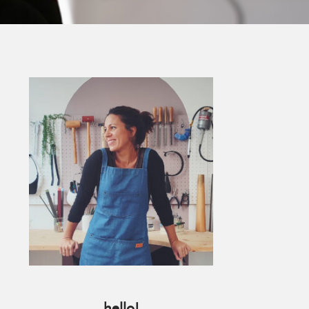
Primary
Sidebar
hello!