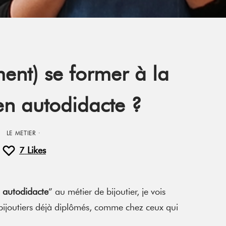
ment) se former à la
 en autodidacte ?
LE METIER
·
7
Likes
 autodidacte
” au métier de bijoutier, je vois
s bijoutiers déjà diplômés, comme chez ceux qui