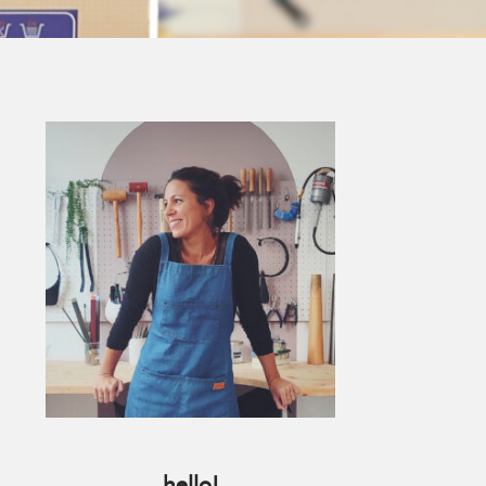
Primary
Sidebar
hello!