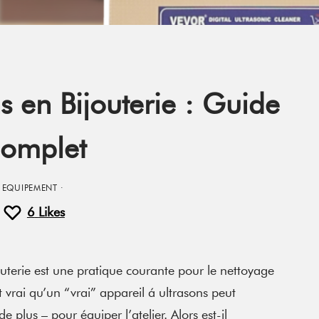
s en Bijouterie : Guide
omplet
EQUIPEMENT
·
6
Likes
jouterie est une pratique courante pour le nettoyage
st vrai qu’un “vrai” appareil á ultrasons peut
e plus – pour équiper l’atelier. Alors est-il