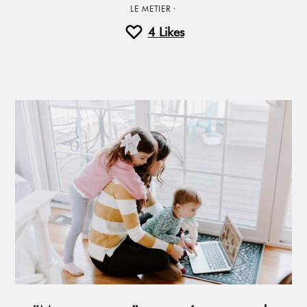
LE METIER
·
4
Likes