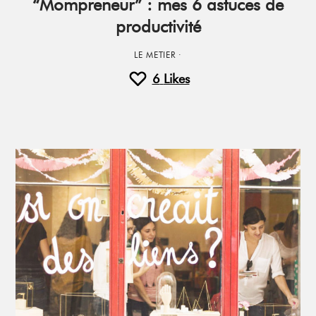
“Mompreneur” : mes 6 astuces de
productivité
LE METIER
·
6
Likes