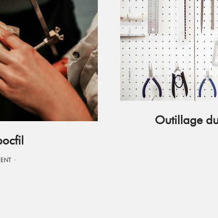
Outillage du
ocfil
MENT
·