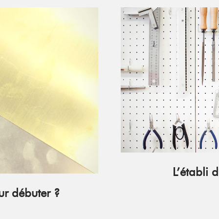
L’établi 
ur débuter ?