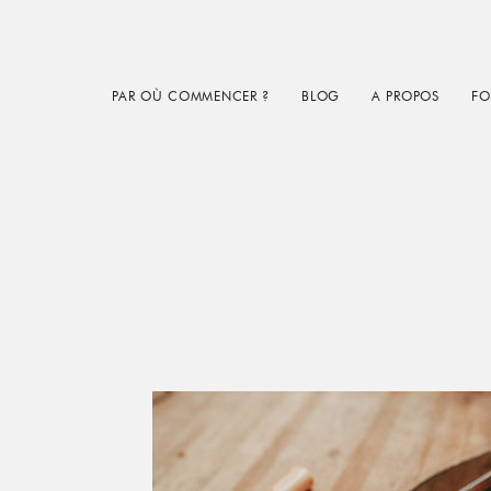
Skip
Skip
to
to
main
footer
PAR OÙ COMMENCER ?
BLOG
A PROPOS
FO
content