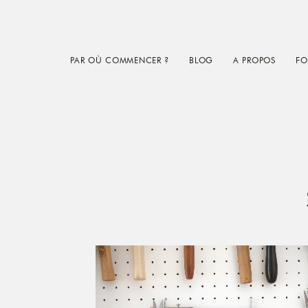
Skip
Skip
Skip
to
to
to
main
primary
footer
PAR OÙ COMMENCER ?
BLOG
A PROPOS
FO
content
sidebar