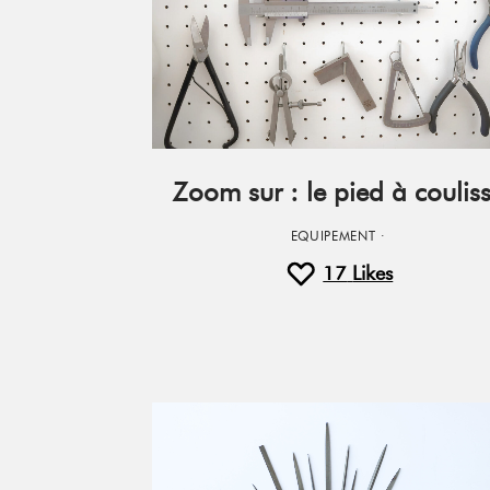
Zoom sur : le pied à coulis
EQUIPEMENT
·
17
Likes