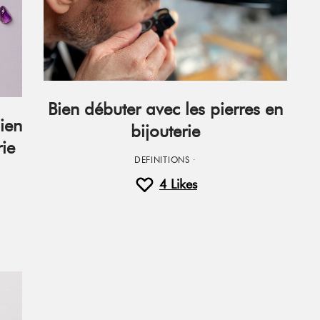
Bien débuter avec les pierres en
ien
bijouterie
rie
DEFINITIONS
·
4
Likes