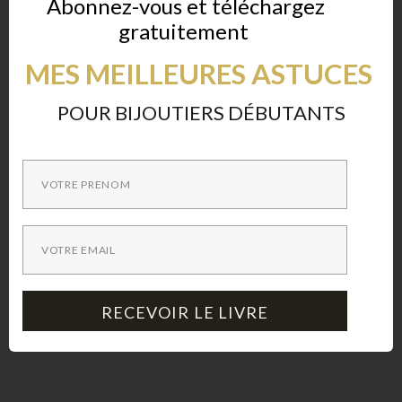
Abonnez-vous et téléchargez
blog. Je trouve cette démarche de partage très belle
gratuitement
!
MES MEILLEURES ASTUCES
Reply
POUR BIJOUTIERS DÉBUTANTS
Bijouterie papillon
says
26 JUNE 2023 AT 10 H 30 MIN
Très beaux bijoux !
RECEVOIR LE LIVRE
Reply