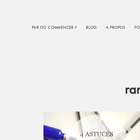
Skip
Skip
Skip
to
to
to
main
primary
footer
PAR OÙ COMMENCER ?
BLOG
A PROPOS
FO
content
sidebar
ra