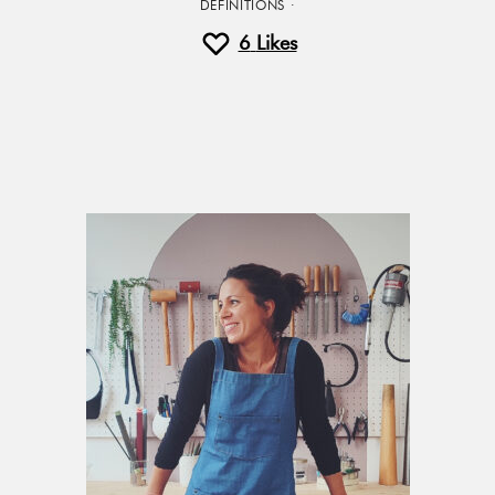
DEFINITIONS
·
6
Likes
Primary
Sidebar