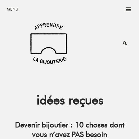
Skip
Skip
Skip
MENU
to
to
to
main
primary
footer
content
sidebar
Rêvez,
Créez,
Vivez
de
votre
passion
idées reçues
Devenir bijoutier : 10 choses dont
vous n’avez PAS besoin