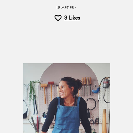
LE METIER
·
3
Likes
Primary
Sidebar