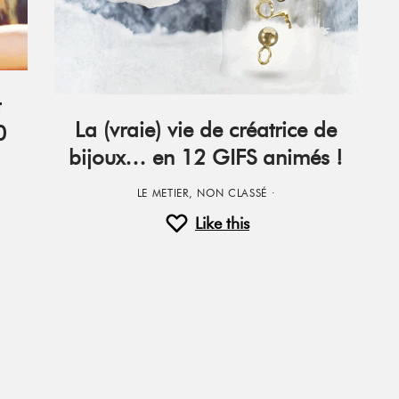
t
La (vraie) vie de créatrice de
0
bijoux… en 12 GIFS animés !
LE METIER
,
NON CLASSÉ
·
Like this