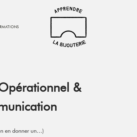
RMATIONS
Rêvez,
Créez,
Vivez
de
votre
passion
 Opérationnel &
unication
 bien en donner un…)