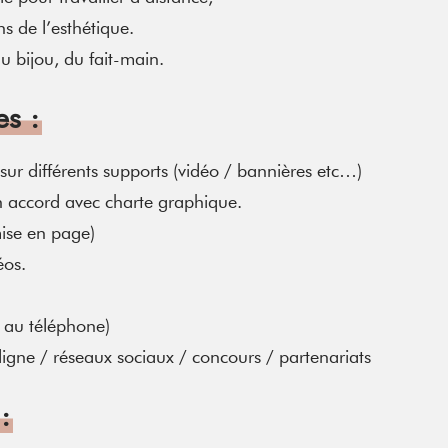
s de l’esthétique.
du bijou, du fait-main.
es
:
sur différents supports (vidéo / bannières etc…)
n accord avec charte graphique.
mise en page)
éos.
t au téléphone)
 ligne / réseaux sociaux / concours / partenariats
: