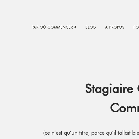
Skip
Skip
Skip
to
to
to
main
primary
footer
PAR OÙ COMMENCER ?
BLOG
A PROPOS
FO
content
sidebar
Stagiaire
Comm
(ce n’est qu’un titre, parce qu’il fallait