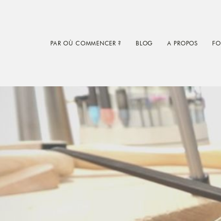
Skip
Skip
to
to
main
footer
PAR OÙ COMMENCER ?
BLOG
A PROPOS
FO
content