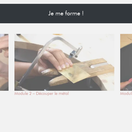
Je me forme !
Module 2 – Découper le métal
Module