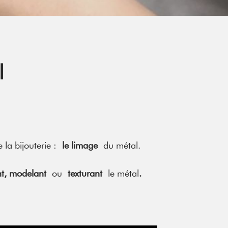
l
 la bijouterie :
le limage
du métal.
ant, modelant
ou
texturant
le métal
.