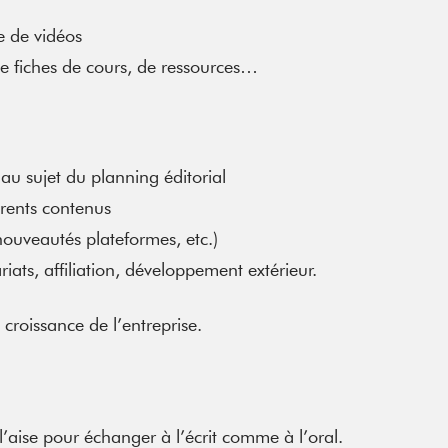
ge de vidéos
 de fiches de cours, de ressources…
au sujet du planning éditorial
érents contenus
 nouveautés plateformes, etc.)
ats, affiliation, développement extérieur.
croissance de l’entreprise.
 l’aise pour échanger à l’écrit comme à l’oral.