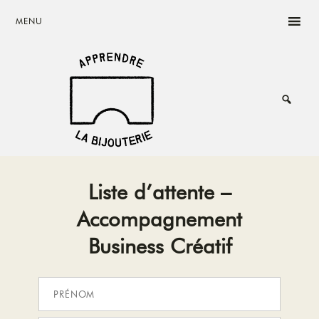
Skip
Skip
MENU
to
to
main
footer
content
Rêvez,
Créez,
Main
Vivez
de
votre
Liste d’attente –
Content
passion
Accompagnement
Business Créatif