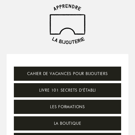
Skip
to
main
content
Main
CAHIER DE VACANCES POUR BIJOUTIERS
Content
LIVRE 101 SECRETS D’ÉTABLI
LES FORMATIONS
LA BOUTIQUE